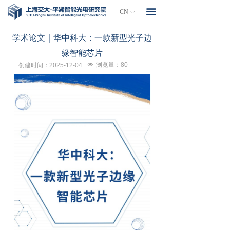
首页
끀
CN
ꀅ
研究院简介
学术论文｜华中科大：一款新型光子边
缘智能芯片
组织架构
넶
浏览量：
80
创建时间：
2025-12-04
人才服务
封测平台
项目孵化
工程师培训
政策文件
联系我们