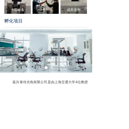
大型设备
业务对接
成果发布
孵化项目
嘉兴泰传光电有限公司是由上海交通大学4位教授
及上海贝尔阿尔卡特专家联合创办的高新技术企业，坐
落于上海交大平湖智能光电研究院，主要从事光电通信
设备的研发、生产和销售。公司具有25年以上从事光电
通信行业的技术积累，具有国际领先的技术和产品。
公司成立于2018年7月，注册资本200万元，目前
员工27人，其中973首席1人，国家优青1人，教授7