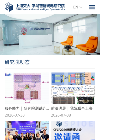
首页
끀
CN
ꀅ
研究院简介
封测平台
院士工作站
研究院动态
项目孵化
政策文件
人才招聘
联系我们
服务能力 | 研究院测试介绍（3）67G-LCA S 参数及 TDR 测试：高频解析，验证传输链路 “阻抗可靠性” 服务能力
前沿进展 | 我院联合上海交通大学和相关合作单位，在集成微波光子多波束形成核心技术领域取得重要突破性进展
2026-07-30
2026-07-08