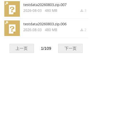
testdata20260803.zip.007
2026-08-03
480 MB
3
끂
testdata20260803.zip.006
2026-08-03
480 MB
2
끂
上一页
1
/
109
下一页
联系我们
녠
上海交大平湖智能光电研究院
浙江省嘉兴市平湖市新兴二路988号三号楼三楼
0573-85221967
marketing@mail.spioe.cn
版权所有© 上海交大平湖智能光电研究院
浙ICP备20025720号-1