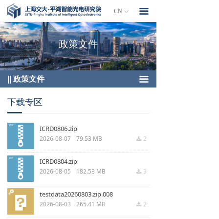
首页
文件管理
끀
CN
ꀅ
研究院简介
下载专区
政策文件
组织架构
人才服务
|| 政策文件
끀
封测平台
下载专区
项目孵化
ICRD0806.zip
2026-08-07
79.53 MB
2
끂
工程师培训
ICRD0804.zip
政策文件
2026-08-05
182.53 MB
3
끂
联系我们
testdata20260803.zip.008
2026-08-03
265.41 MB
2
끂